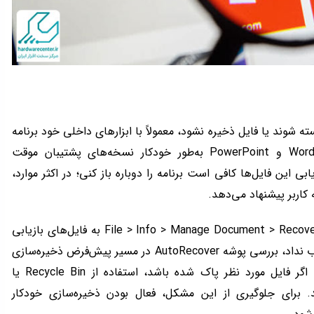
ته شوند یا فایل ذخیره نشود، معمولاً با ابزارهای داخلی خود برنامه
امکان‌پذیر است. برنامه‌های آفیس مثل Word، Excel و PowerPoint به‌طور خودکار نسخه‌های پشتیبان موقت
برای بازیابی این فایل‌ها کافی است برنامه را دوباره باز کنی؛ در اکثر موارد،
 کاربر پیشنهاد می‌دهد.
همچنین می‌توان از مسیر File > Info > Manage Document > Recover Unsaved Documents به فایل‌های بازیابی
نشده دسترسی داشت. در صورتی که این روش جواب نداد، بررسی پوشه AutoRecover در مسیر پیش‌فرض ذخیره‌سازی
موقت هم می‌تواند به پیدا کردن فایل کمک کند. اگر فایل مورد نظر پاک شده باشد، استفاده از Recycle Bin یا
شد. برای جلوگیری از این مشکل، فعال بودن ذخیره‌سازی خودکار