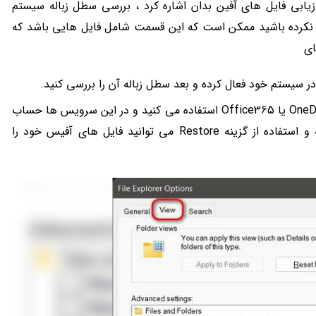
زیابی فایل های آفین بدان اشاره کرد ، بررسی سطل زباله سیستم
ی نکرده باشید ممکن است که این قسمت شامل فایل هایی باشد که
ای
همچنین اگر از سرویس های آنلاینی نظیر OneDrive یا Office365 استفاده می کنید و در این سرویس ها حساب
شخصی دارید در نتیجه با بررسی سطل زباله و استفاده از گزینه Restore می توانید فایل های آفیس خود را