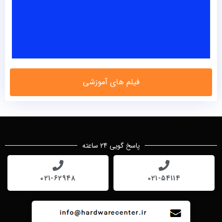
فیلم های آموزشی
پاسخ گویی 24 ساعته
021-62948
021-54114