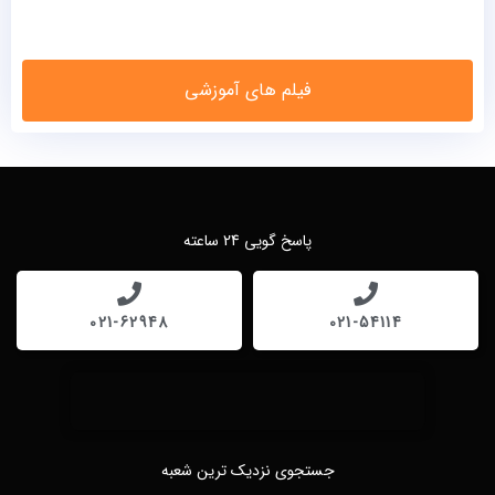
فیلم های آموزشی
پاسخ گویی 24 ساعته
021-62948
021-54114
جستجوی نزدیک ترین شعبه