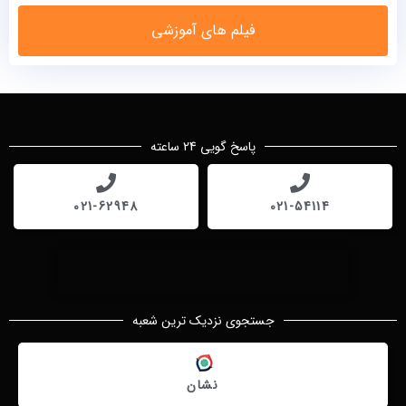
فیلم های آموزشی
پاسخ گویی 24 ساعته
021-62948
021-54114
جستجوی نزدیک ترین شعبه
نشان