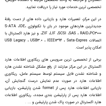
تخصصی ترین خدمات مورد نیاز را دریافت نمایید.
در این مرکز، تعمیرات هارد و بازیابی داده های از دست رفتۀ
جدیدترین هاردهای موجود در بازر با تکنولوژی ،S-ATA ،IDE
،ZIF ،LIF ،SCSI ،SAS ، RAID،PC3000 و نیز هارد اکسترنال با
اتصالات USB Legacy ، USB3.0 ، IEEE1394 ، Sata-Expres
امکان پذیر است.
برخی از تخصصی ترین سرویس های ریکاوری اطلاعات هارد
اکسترنال در این مرکز عبارتند از: رفع مشکل شناخته نشدن هارد
و شناخته نشدن فایل سیستم توسط سیستم عامل، ریکاوری
اطلاعات هارد در صورت عدم نمایش درست گنجایش آن،
بازیابی اطلاعات هارد پس از format شدن پارتیشن، بازیابی
اطلاعات هارد پس از پارتیشن بندی مجدد، ریکاوری اطلاعات
هارد اکسترنال در صورت پاک شدن پارتیشن و …. .